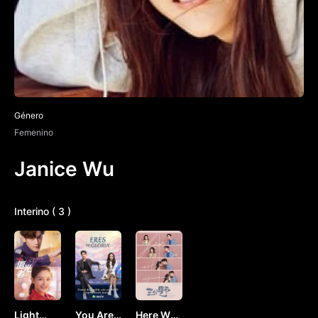
Género
Femenino
Janice Wu
Interino ( 3 )
Light
You Are
Here We