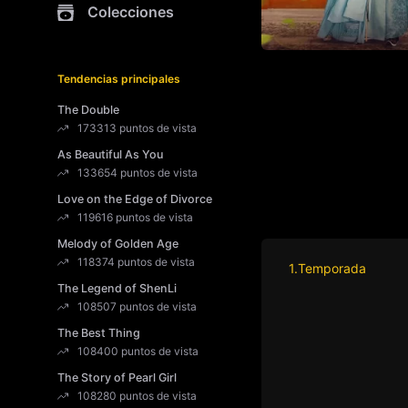
Colecciones
Tendencias principales
The Double
173313 puntos de vista
As Beautiful As You
133654 puntos de vista
Love on the Edge of Divorce
119616 puntos de vista
Melody of Golden Age
118374 puntos de vista
1.Temporada
The Legend of ShenLi
108507 puntos de vista
The Best Thing
108400 puntos de vista
The Story of Pearl Girl
108280 puntos de vista