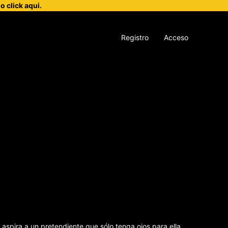
 click aqui.
Registro
Acceso
 aspira a un pretendiente que sólo tenga ojos para ella,