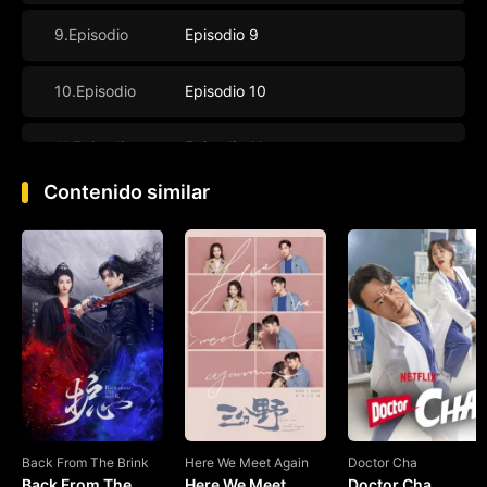
9.Episodio
Episodio 9
10.Episodio
Episodio 10
11.Episodio
Episodio 11
Contenido similar
12.Episodio
Episodio 12
13.Episodio
Episodio 13
14.Episodio
Episodio 14
15.Episodio
Episodio 15
16.Episodio
Episodio 16
Back From The Brink
Here We Meet Again
Doctor Cha
Back From The
Here We Meet
Doctor Cha
17.Episodio
Episodio 17