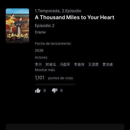
1.Temporada, 2.Episodio
A Thousand Miles to Your Heart
Episodio 2
Drama
Fecha de lanzamiento
2026
Actores
李川
郑湫泓
冯荔军
李嘉琦
王茂蕾
曹克难
Mostrar más
1,101
puntos de vista
0
0