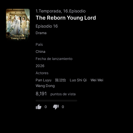
1.Temporada, 16.Episodio
The Reborn Young Lord
Episodio 16
Drama
País
China
Fecha de lanzamiento
2026
Actores
Pan Luyu
陈洁怡
Luo Shi Qi
Wei Wei
Wang Dong
8,191
puntos de vista
0
0