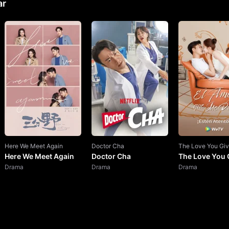
ar
14.Episodio
Episodio 14
15.Episodio
Episodio 15
16.Episodio
Episodio 16
17.Episodio
Episodio 17
18.Episodio
Episodio 18
19.Episodio
Episodio 19
Here We Meet Again
Doctor Cha
The Love You Gi
20.Episodio
Episodio 20
Here We Meet Again
Doctor Cha
The Love You 
Drama
Drama
Drama
21.Episodio
Episodio 21
22.Episodio
Episodio 22
23.Episodio
Episodio 23