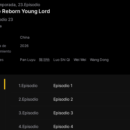
mporada, 23.Episodio
 Reborn Young Lord
odio 23
a
China
a de
2026
amiento
es
Pan Luyu
陈洁怡
Luo Shi Qi
Wei Wei
Wang Dong
1.Episodio
Episodio 1
2.Episodio
Episodio 2
3.Episodio
Episodio 3
4.Episodio
Episodio 4